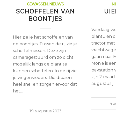
GEWASSEN
,
NIEUWS
N
SCHOFFELEN VAN
UI
BOONTJES
Vandaag w
plantuien o
Hier zie je het schoffelen van
tractor met 
de boontjes. Tussen de rij zie je
vrachtwage
schoffelmessen. Deze zijn
gaan naar M
cameragestuurd om zo dicht
Monie is ee
mogelijk langs de plant te
pakstation 
kunnen schoffelen. In de rij zie
zijn 2 maart
je vingerwieders. Die draaien
augustus jl
heel snel en zorgen ervoor dat
het…
14 
19 augustus 2023