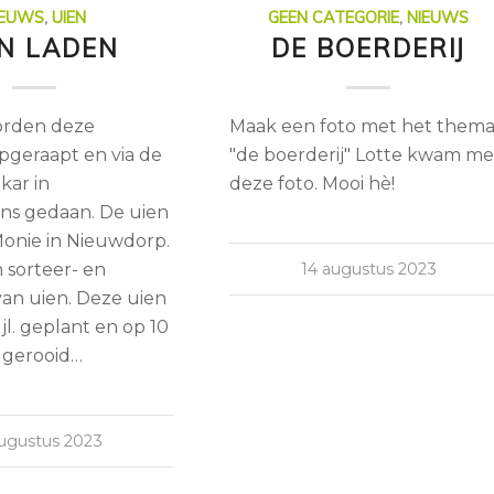
IEUWS
,
UIEN
GEEN CATEGORIE
,
NIEUWS
EN LADEN
DE BOERDERIJ
orden deze
Maak een foto met het them
pgeraapt en via de
"de boerderij" Lotte kwam me
kar in
deze foto. Mooi hè!
ns gedaan. De uien
onie in Nieuwdorp.
n sorteer- en
14 augustus 2023
van uien. Deze uien
 jl. geplant en op 10
. gerooid…
augustus 2023