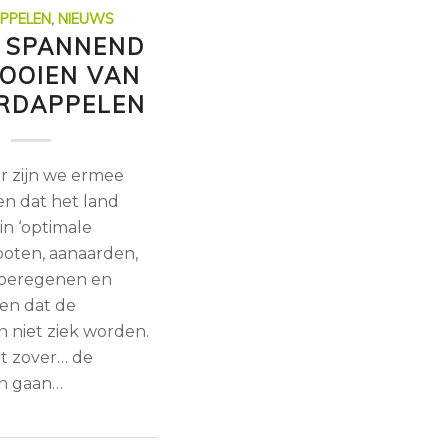
PPELEN
,
NIEUWS
D SPANNEND
OOIEN VAN
RDAPPELEN
ar zijn we ermee
en dat het land
 in ‘optimale
, poten, aanaarden,
 beregenen en
en dat de
 niet ziek worden.
et zover… de
n gaan…