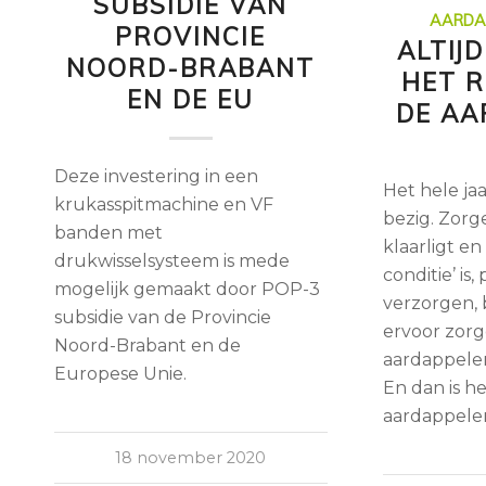
SUBSIDIE VAN
AARDA
PROVINCIE
ALTIJ
NOORD-BRABANT
HET R
EN DE EU
DE AA
Deze investering in een
Het hele ja
krukasspitmachine en VF
bezig. Zorg
banden met
klaarligt en
drukwisselsysteem is mede
conditie’ is
mogelijk gemaakt door POP-3
verzorgen,
subsidie van de Provincie
ervoor zorg
Noord-Brabant en de
aardappelen
Europese Unie.
En dan is h
aardappele
18 november 2020