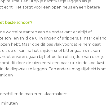
t op reuma. Een ui op je nachtkastje leggen als je
t echt. Het zorgt voor een open neus en een betere
het beste schoon?
de wortelrestanten aan de onderkant er altijd af.
e schil en snijd de ui in ringen of snippers, al naar gelan
kozen hebt. Maar doe dit pas vlak voordat je hem gaat
 uit de ui kan na het snijden snel bitter gaan smaken.
s hebt ervaren, gaan bij het pellen of snijden van uien je
komt dit door de uien eerst een paar uur in de koelkast
in de diepvries te leggen. Een andere mogelijkheid is o
snijden.
verschillende manieren klaarmaken:
 4 minuten