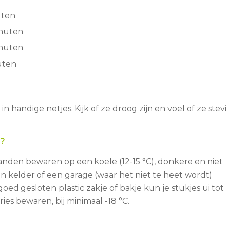
uten
inuten
inuten
uten
in handige netjes. Kijk of ze droog zijn en voel of ze stev
i?
anden bewaren op een koele (12-15 °C), donkere en niet
en kelder of een garage (waar het niet te heet wordt)
goed gesloten plastic zakje of bakje kun je stukjes ui tot
ies bewaren, bij minimaal -18 °C.