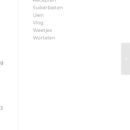
Recepten
Suikerbieten
Uien
Vlog
Weetjes
Wortelen
ig
 3