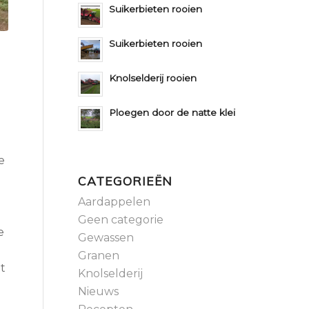
Suikerbieten rooien
Suikerbieten rooien
Knolselderij rooien
Ploegen door de natte klei
e
CATEGORIEËN
Aardappelen
Geen categorie
e
Gewassen
Granen
at
Knolselderij
Nieuws