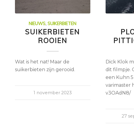
NIEUWS
,
SUIKERBIETEN
SUIKERBIETEN
PL
ROOIEN
PITT
Wat is het nat! Maar de
Dick Klok m
suikerbieten zijn gerooid.
dit filmpje.
een Kuhn 5
varimaster h
1 november 2023
v3OAdN8/
27 s