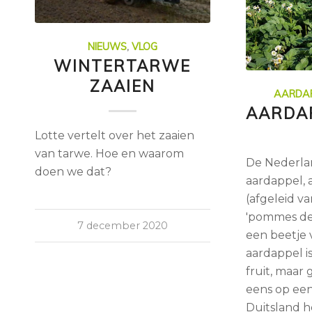
NIEUWS
,
VLOG
WINTERTARWE
ZAAIEN
AARDA
AARDA
Lotte vertelt over het zaaien
van tarwe. Hoe en waarom
De Nederla
doen we dat?
aardappel, 
(afgeleid v
'pommes de t
7 december 2020
een beetje
aardappel i
fruit, maar 
eens op een
Duitsland h