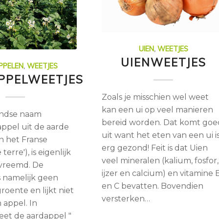
UIEN
,
WEETJES
UIENWEETJES
PPELEN
,
WEETJES
PPELWEETJES
Zoals je misschien wel weet
kan een ui op veel manieren
ndse naam
bereid worden. Dat komt goe
appel uit de aarde
uit want het eten van een ui i
an het Franse
erg gezond! Feit is dat Uien
erre'), is eigenlijk
veel mineralen (kalium, fosfor,
 vreemd. De
ijzer en calcium) en vitamine 
s namelijk geen
en C bevatten. Bovendien
groente en lijkt niet
versterken…
 appel. In
eet de aardappel "