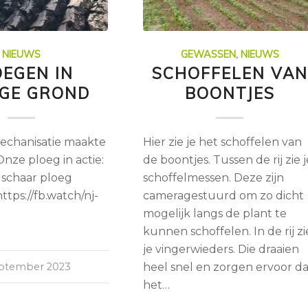
NIEUWS
GEWASSEN
,
NIEUWS
OEGEN IN
SCHOFFELEN VAN
IGE GROND
BOONTJES
echanisatie maakte
Hier zie je het schoffelen van
 Onze ploeg in actie:
de boontjes. Tussen de rij zie j
 schaar ploeg
schoffelmessen. Deze zijn
ttps://fb.watch/nj-
cameragestuurd om zo dicht
mogelijk langs de plant te
kunnen schoffelen. In de rij zi
je vingerwieders. Die draaien
eptember 2023
heel snel en zorgen ervoor d
het…