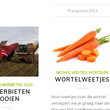
19 augustus 2023
NIEUWS
,
WEETJES
,
WORTELEN
WORTELWEETJES
SUIKERBIETEN
,
VLOG
KERBIETEN
Voor weetjes over de wortel
OOIEN
verwijzen we je graag naar de
site van het voedingscentrum