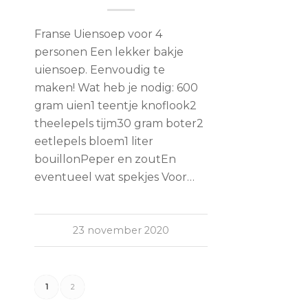
Franse Uiensoep voor 4
personen Een lekker bakje
uiensoep. Eenvoudig te
maken! Wat heb je nodig: 600
gram uien1 teentje knoflook2
theelepels tijm30 gram boter2
eetlepels bloem1 liter
bouillonPeper en zoutEn
eventueel wat spekjes Voor…
23 november 2020
1
2